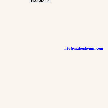
dresse email valide
inscription
’usage de notre établissement et de nos prestataires techniques afin 
8-17 du 6 janvier 1978 modifiée, et au règlement général sur la prot
ent relatif aux données personnelles qui vous concernent, ainsi que du d
z exercer ces droits par email à l'adresse
info@maisonhonnel.com
. P