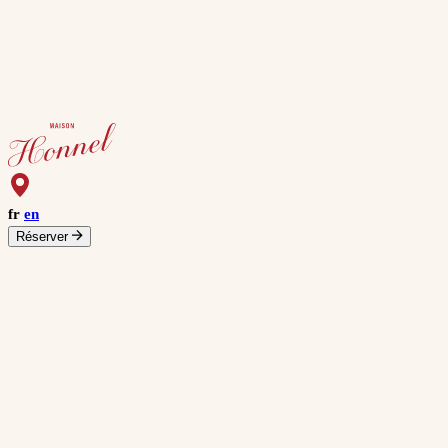
fr
en
Réserver