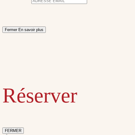
Adresse email
Veuillez indiquer une a
Veuillez valider le captcha
Vous vous êtes inscrit avec succès
Fermer
En savoir plus
Les informations portées sur ce formulaire vous concernant sont à l
confidentialité des données personnelles. Conformément à la Loi n°7
rectification, d’effacement, d'opposition et de limitation du traitem
relatives à la gestion de vos données après votre décès. Vous pouve
Réserver
FERMER